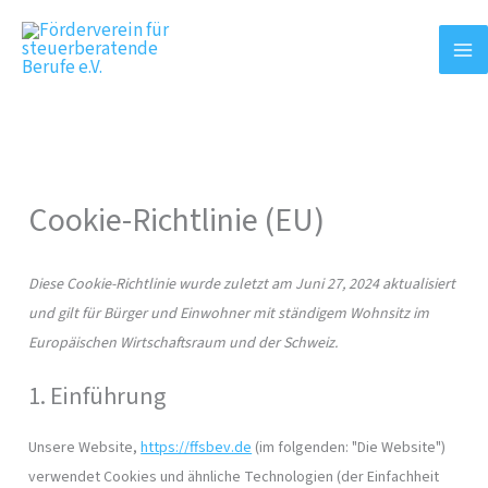
Zum
Consent
Consent
Consent
Consent
Consent
Inhalt
to
to
to
to
to
springen
service
service
service
service
service
wordpress
elementor
wordfence
complianz
sonstiges
Cookie-Richtlinie (EU)
Diese Cookie-Richtlinie wurde zuletzt am Juni 27, 2024 aktualisiert
und gilt für Bürger und Einwohner mit ständigem Wohnsitz im
Europäischen Wirtschaftsraum und der Schweiz.
1. Einführung
Unsere Website,
https://ffsbev.de
(im folgenden: "Die Website")
verwendet Cookies und ähnliche Technologien (der Einfachheit