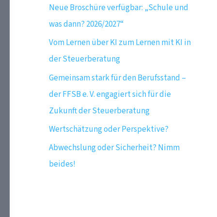
Neue Broschüre verfügbar: „Schule und
n
was dann? 2026/2027“
a
c
Vom Lernen über KI zum Lernen mit KI in
h
der Steuerberatung
:
Gemeinsam stark für den Berufsstand –
der FFSB e. V. engagiert sich für die
Zukunft der Steuerberatung
Wertschätzung oder Perspektive?
Abwechslung oder Sicherheit? Nimm
beides!