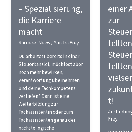
– Spezialisierung,
einer 
die Karriere
zur
macht
Steue
tellte
Karriere
,
News
/
Sandra Frey
Steue
Du arbeitest bereits in einer
tellten
Steuerkanzlei, möchtest aber
noch mehr bewirken,
vielsei
Verantwortung übernehmen
zukunf
und deine Fachkompetenz
vertiefen? Dann ist eine
t!
Weiterbildung zur
Ausbildun
Fachassistentin oder zum
Frey
Fachassistenten genau der
nächste logische