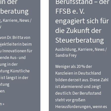
 in der
Berufsstand – der
rberatung
FFSB e. V.
engagiert sich für
g
,
Karriere
,
News
/
y
die Zukunft der
von Dr. Britta von
Steuerberatung
ojektleiterin beim
Ausbildung
,
Karriere
,
News
/
zu Innovationen für
Sandra Frey
gende Aus- und
ung in der
Weniger als 20 % der
tung Künstliche
Kanzleien in Deutschland
ist längst in der
bilden derzeit aus. Diese Zahl
atung
ist alarmierend und zeigt
en.
deutlich: Der Berufsstand
steht vor großen
n »
Herausforderungen, wenn es