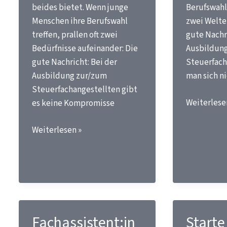
beides bietet. Wenn junge
Berufswahl 
Menschen ihre Berufswahl
zwei Welte
treffen, prallen oft zwei
gute Nachri
Bedürfnisse aufeinander: Die
Ausbildun
gute Nachricht: Bei der
Steuerfach
Ausbildung zur/zum
man sich n
Steuerfachangestellten gibt
Abwechslu
Weiterlese
es keine Kompromisse
oder
Wertschätzung
Sicherheit
Weiterlesen »
oder
Nimm
Perspektive?
beides!
Fachassistent:in
Starte