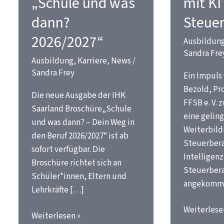
„Schule und was
mit KI
dann?
Steue
2026/2027“
Ausbildun
Sandra Fre
Ausbildung
,
Karriere
,
News
/
Sandra Frey
Ein Impuls 
Bezold, Pr
Die neue Ausgabe der IHK
FFSB e. V. 
Saarland Broschüre„Schule
eine gelin
und was dann? – Dein Weg in
Weiterbild
den Beruf 2026/2027“ ist ab
Steuerbera
sofort verfügbar. Die
Intelligenz 
Broschüre richtet sich an
Steuerber
Schüler*innen, Eltern und
angekomm
Lehrkräfte […]
Vom
Weiterlese
Neue
Weiterlesen »
Lernen