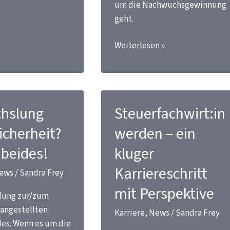
um die Nachwuchsgewinnung
geht.
Gemeinsam
Weiterlesen »
stark
für
den
Berufsstand
hslung
Steuerfachwirt:in
–
atung
der
icherheit?
werden – ein
FFSB
beides!
kluger
e.
Karriereschritt
V.
ews
/
Sandra Frey
engagiert
mit Perspektive
dung zur/zum
sich
angestellten
für
Karriere
,
News
/
Sandra Frey
des. Wenn es um die
die