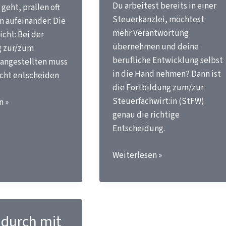
Du arbeitest bereits in einer
geht, prallen oft
Zukunft
Steuerkanzlei, möchtest
n aufeinander: Die
der
mehr Verantwortung
cht: Bei der
Steuerberatung
übernehmen und deine
g zur/zum
berufliche Entwicklung selbst
angestellten muss
in die Hand nehmen? Dann ist
icht entscheiden
die Fortbildung zum/zur
Steuerfachwirt:in (StFW)
ng
n »
genau die richtige
Entscheidung.
?
Steuerfachwirt:in
Weiterlesen »
werden
–
ein
kluger
 durch mit
Karriereschritt