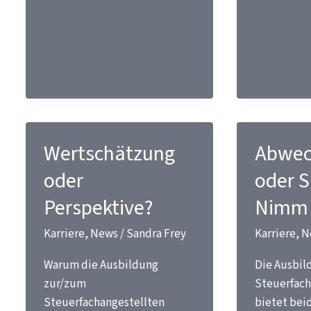
Broschüre
über
verfügbar:
KI
„Schule
zum
und
Lernen
was
mit
dann?
KI
2026/2027“
in
Wertschätzung
Abwec
der
Steuerber
oder
oder S
Perspektive?
Nimm 
Karriere
,
News
/
Sandra Frey
Karriere
,
N
Warum die Ausbildung
Die Ausbil
zur/zum
Steuerfach
Steuerfachangestellten
bietet bei